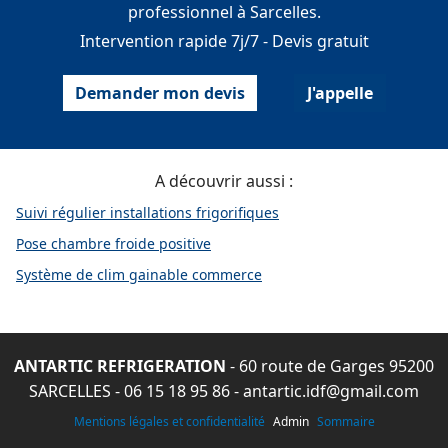
professionnel à Sarcelles.
Intervention rapide 7j/7 - Devis gratuit
Demander mon devis
J'appelle
A découvrir aussi :
Suivi régulier installations frigorifiques
Pose chambre froide positive
Système de clim gainable commerce
ANTARTIC REFRIGERATION
- 60 route de Garges 95200
SARCELLES -
06 15 18 95 86
-
antartic.idf@gmail.com
Mentions légales et confidentialité
Admin
Sommaire